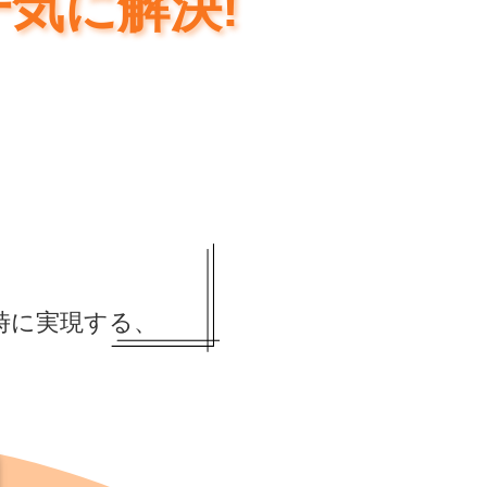
気に解決!
時に実現する、
。