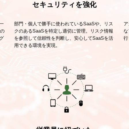
セキュリティを強化
一
部門・個人で勝手に使われているSaaSや、リス
ア
0の
クのあるSaaSを特定し適切に管理。リスク情報
な
グ
を参照して信頼性を判断し、安心してSaaSを活
行
用できる環境を実現。