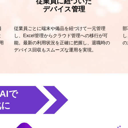
従業員に紐づいた
デバイス管理
適
従業員ごとに端末や備品を紐づけて一元管理
部
と
し、Excel管理からクラウド管理への移行が可
し
用
能。最新の利用状況を正確に把握し、退職時の
の
デバイス回収もスムーズな運用を実現。
AIで
化に