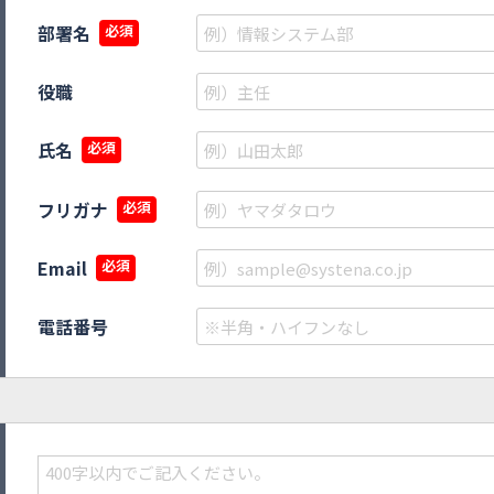
部署名
必須
役職
氏名
必須
フリガナ
必須
Email
必須
電話番号