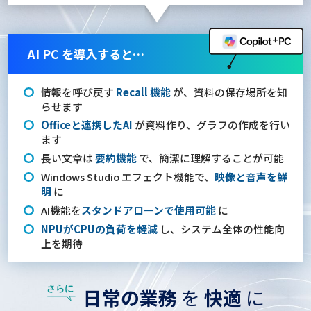
AI PC を導入すると…
情報を呼び戻す
Recall 機能
が、資料の保存場所を知
らせます
Officeと連携したAI
が資料作り、グラフの作成を行い
ます
長い文章は
要約機能
で、簡潔に理解することが可能
Windows Studio エフェクト機能で、
映像と音声を鮮
明
に
AI機能を
スタンドアローンで使用可能
に
NPUがCPUの負荷を軽減
し、システム全体の性能向
上を期待
日常の業務
を
快適
に