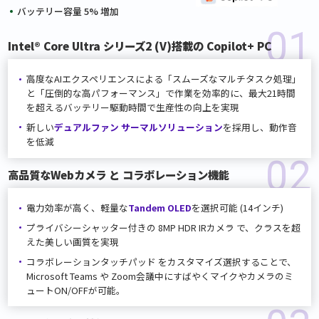
バッテリー容量 5% 増加
01
Intel® Core Ultra シリーズ2 (V)搭載の Copilot+ PC
高度なAIエクスペリエンスによる「スムーズなマルチタスク処理」
と「圧倒的な高パフォーマンス」で作業を効率的に、最大21時間
を超えるバッテリー駆動時間で生産性の向上を実現
新しい
デュアルファン サーマルソリューション
を採用し、
動作音
を低減
02
高品質なWebカメラ と コラボレーション機能
電力効率が高く、軽量な
Tandem OLED
を選択可能 (14インチ)
プライバシーシャッター付きの 8MP HDR IRカメラ で、
クラスを超
えた美しい画質を実現
コラボレーションタッチパッド をカスタマイズ選択することで、
Microsoft Teams や Zoom会議中にすばやくマイクやカメラのミ
ュートON/OFFが可能。