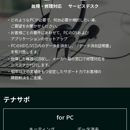
故障・修理対応
サービスデスク
・どのようなPCが必要で、何台必要か検討したい等、
ご要望をお聞かせください。
・お客様ごとの要件にあわせて、PCのOSおよび
アプリケーションのセットアップ
・PCのHDD/SSD内のデータを消去し、「データ消去証明書」
を発行致します。
・故障した機器は回収し、メーカー毎の窓口で修理対応を
システナが代行します。
・40年以上の実績をもつ安定したサポート力でお客様の
課題解決をご支援。
テナサポ
for PC
キッティング
データ消去