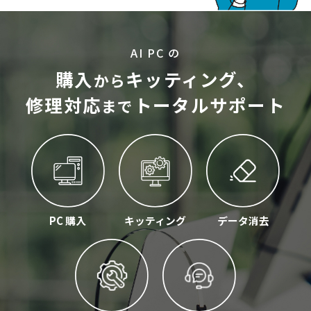
AI PC の
購入
キッティング、
から
修理対応
トータルサポート
まで
PC 購入
キッティング
データ消去