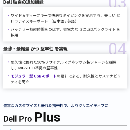
03
Dell 独自の追加機能
ワイド＆ディープキーで快適なタイピングを実現する、
美しい ゼ
ロラティスキーボード （日本語 / 英語）
バッテリー持続時間をのばす、省電力な ミニLEDバックライト を
採用
04
最薄・最軽量 かつ 堅牢性 を実現
耐久性に優れた90%リサイクルマグネシウム製シャーシを採用
し、MIL-STD H準拠の堅牢性
モジュラー型 USB-Cポート
の設計による、耐久性と
サステナビリ
ティを両立
豊富なカスタマイズと優れた携帯性で、
よりクリエイティブに
Plus
Dell Pro