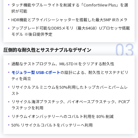
タッチ機能やブルーライトを削減する「ComfortView Plus」を選
択が可能
HDR機能とプライバシーシャッターを搭載した最大5MP IRカメラ
アップグレード可能なDDR5メモリ（最大64GB）
Uプロセッサ搭載
モデル ※後日提供予定
03
圧倒的な耐久性とサステナブルなデザイン
過酷なテストプログラム、MIL-STD H をクリアする耐久性
モジュラー型 USB-Cポート
の設計による、耐久性と
サステナビリ
ティを両立
リサイクルアルミニウムを50%利用したトップカバーとパームレ
スト
リサイクル海洋プラスチック、バイオベースプラスチック、
PCRプ
ラスチックを利用
リチウムイオンバッテリーへのコバルト利用を 80％ 削減
50％ リサイクルコバルトをバッテリーへ利用