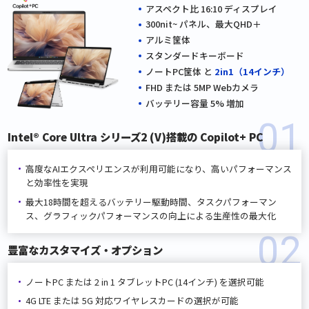
アスペクト比 16:10 ディスプレイ
300nit~ パネル、最大QHD＋
アルミ筐体
スタンダードキーボード
ノートPC筐体 と
2in1（14インチ）
FHD または 5MP Webカメラ
バッテリー容量 5% 増加
01
Intel® Core Ultra シリーズ2 (V)搭載の Copilot+ PC
高度なAIエクスペリエンスが利用可能になり、
高いパフォーマンス
と効率性を実現
最大18時間を超えるバッテリー駆動時間、
タスクパフォーマン
ス、グラフィックパフォーマンスの向上に
よる生産性の最大化
02
豊富なカスタマイズ・オプション
ノートPC または 2 in 1 タブレットPC (14インチ) を選択可能
4G LTE または 5G 対応ワイヤレスカードの選択が可能